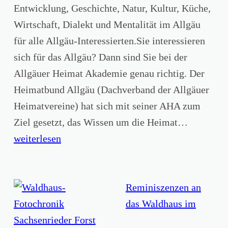
S
2
Entwicklung, Geschichte, Natur, Kultur, Küche,
p
J
Wirtschaft, Dialekt und Mentalität im Allgäu
r
u
für alle Allgäu-Interessierten.Sie interessieren
a
n
sich für das Allgäu? Dann sind Sie bei der
c
i
Allgäuer Heimat Akademie genau richtig. Der
h
2
Heimatbund Allgäu (Dachverband der Allgäuer
e
0
Heimatvereine) hat sich mit seiner AHA zum
“
2
H
Ziel gesetzt, das Wissen um die Heimat…
6
e
weiterlesen
r
b
s
Reminiszenzen an
t
das Waldhaus im
s
Sachsenrieder Forst