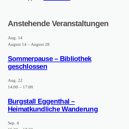
e
W
e
m
a
i
Anstehende Veranstaltungen
i
l
m
e
d
a
Aug.
14
h
t
August 14
–
August 28
a
k
Sommerpause – Bibliothek
u
u
geschlossen
s
n
i
d
Aug.
22
14:00
–
17:00
m
l
S
i
Burgstall Eggenthal –
a
c
Heimatkundliche Wanderung
c
h
Sep.
4
h
e