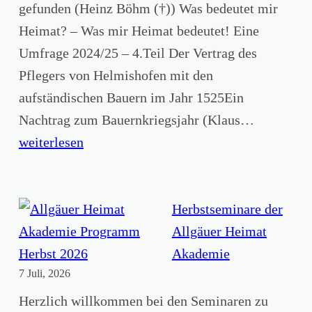
r
gefunden (Heinz Böhm (†)) Was bedeutet mir
i
Heimat? – Was mir Heimat bedeutet! Eine
c
Umfrage 2024/25 – 4.Teil Der Vertrag des
h
Pflegers von Helmishofen mit den
t
aufständischen Bauern im Jahr 1525Ein
i
B
Nachtrag zum Bauernkriegsjahr (Klaus…
m
a
weiterlesen
m
n
e
d
r
2
Herbstseminare der
e
4
Allgäuer Heimat
i
N
Akademie
n
7 Juli, 2026
r
e
.
Herzlich willkommen bei den Seminaren zu