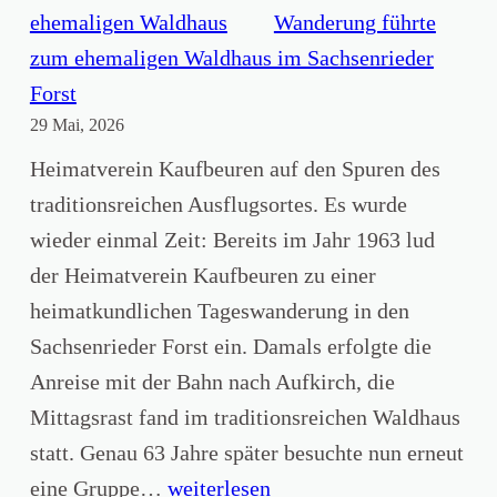
ä
n
Wanderung führte
u
i
zum ehemaligen Waldhaus im Sachsenrieder
e
s
Forst
r
29 Mai, 2026
z
H
e
Heimatverein Kaufbeuren auf den Spuren des
e
n
traditionsreichen Ausflugsortes. Es wurde
i
z
wieder einmal Zeit: Bereits im Jahr 1963 lud
m
e
der Heimatverein Kaufbeuren zu einer
a
n
heimatkundlichen Tageswanderung in den
t
a
Sachsenrieder Forst ein. Damals erfolgte die
A
n
Anreise mit der Bahn nach Aufkirch, die
k
d
Mittagsrast fand im traditionsreichen Waldhaus
a
a
statt. Genau 63 Jahre später besuchte nun erneut
d
s
H
eine Gruppe…
weiterlesen