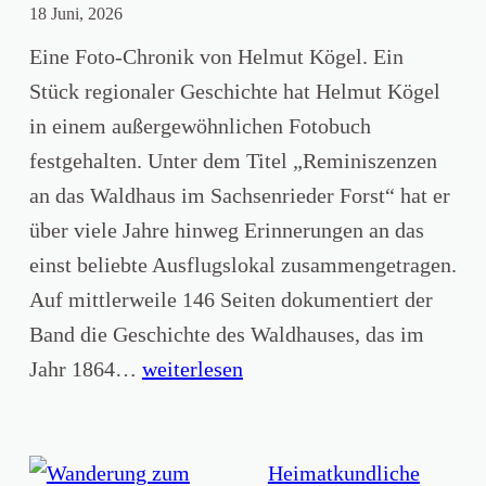
18 Juni, 2026
e
m
Eine Foto-Chronik von Helmut Kögel. Ein
i
Stück regionaler Geschichte hat Helmut Kögel
n
in einem außergewöhnlichen Fotobuch
a
festgehalten. Unter dem Titel „Reminiszenzen
r
an das Waldhaus im Sachsenrieder Forst“ hat er
e
über viele Jahre hinweg Erinnerungen an das
d
einst beliebte Ausflugslokal zusammengetragen.
e
Auf mittlerweile 146 Seiten dokumentiert der
r
Band die Geschichte des Waldhauses, das im
A
R
Jahr 1864…
weiterlesen
l
e
l
m
g
i
Heimatkundliche