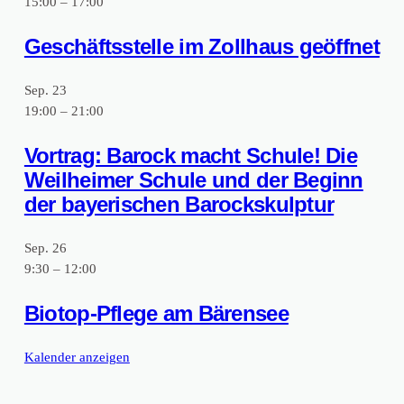
15:00
–
17:00
s
W
Geschäftsstelle im Zollhaus geöffnet
e
a
n
n
Sep.
23
r
d
19:00
–
21:00
i
e
Vortrag: Barock macht Schule! Die
e
r
Weilheimer Schule und der Beginn
d
u
der bayerischen Barockskulptur
e
n
r
Sep.
26
g
9:30
–
12:00
F
f
o
ü
Biotop-Pflege am Bärensee
r
h
Kalender anzeigen
s
r
t
t