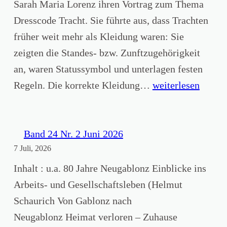
Sarah Maria Lorenz ihren Vortrag zum Thema
Dresscode Tracht. Sie führte aus, dass Trachten
früher weit mehr als Kleidung waren: Sie
zeigten die Standes- bzw. Zunftzugehörigkeit
an, waren Statussymbol und unterlagen festen
„
Regeln. Die korrekte Kleidung…
weiterlesen
T
r
a
Band 24 Nr. 2 Juni 2026
7 Juli, 2026
c
h
Inhalt : u.a. 80 Jahre Neugablonz Einblicke ins
t
Arbeits- und Gesellschaftsleben (Helmut
s
Schaurich Von Gablonz nach
p
Neugablonz Heimat verloren – Zuhause