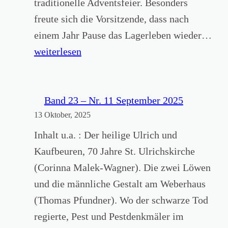
traditionelle Adventsfeier. Besonders
s
H
2
freute sich die Vorsitzende, dass nach
f
a
0
M
einem Jahr Pause das Lagerleben wieder…
r
m
2
i
weiterlesen
e
m
5
t
u
e
g
n
r
l
Band 23 – Nr. 11 September 2025
d
s
13 Oktober, 2025
i
(
c
e
Inhalt u.a. : Der heilige Ulrich und
B
h
d
Kaufbeuren, 70 Jahre St. Ulrichskirche
a
m
e
(Corinna Malek-Wagner). Die zwei Löwen
n
i
r
und die männliche Gestalt am Weberhaus
d
e
v
(Thomas Pfundner). Wo der schwarze Tod
1
d
e
regierte, Pest und Pestdenkmäler im
2
e