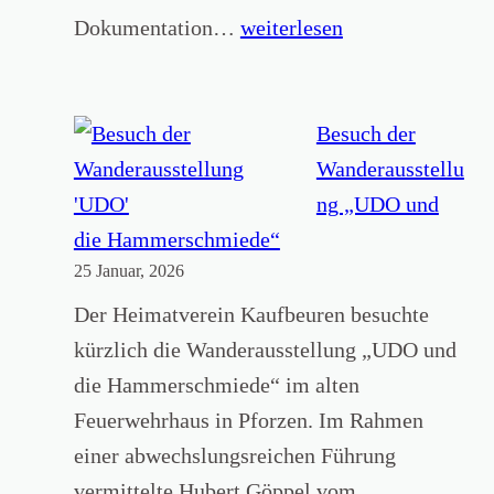
a
2
R
Dokumentation…
weiterlesen
d
6
e
e
z
m
e
Besuch der
i
n
Wanderausstellu
e
s
ng „UDO und
i
die Hammerschmiede“
25 Januar, 2026
o
n
Der Heimatverein Kaufbeuren besuchte
‚
kürzlich die Wanderausstellung „UDO und
K
die Hammerschmiede“ im alten
a
Feuerwehrhaus in Pforzen. Im Rahmen
u
einer abwechslungsreichen Führung
f
vermittelte Hubert Göppel vom