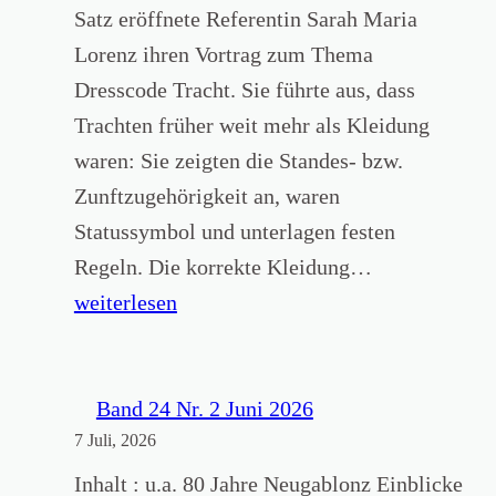
Satz eröffnete Referentin Sarah Maria
Lorenz ihren Vortrag zum Thema
Dresscode Tracht. Sie führte aus, dass
Trachten früher weit mehr als Kleidung
waren: Sie zeigten die Standes- bzw.
Zunftzugehörigkeit an, waren
Statussymbol und unterlagen festen
„
Regeln. Die korrekte Kleidung…
T
weiterlesen
r
a
c
Band 24 Nr. 2 Juni 2026
7 Juli, 2026
h
t
Inhalt : u.a. 80 Jahre Neugablonz Einblicke