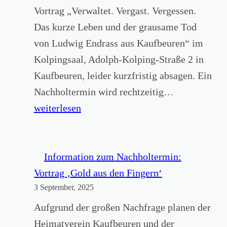
a
n
Vortrag „Verwaltet. Vergast. Vergessen.
u
n
Das kurze Leben und der grausame Tod
f
e
von Ludwig Endrass aus Kaufbeuren“ im
e
n
Kolpingsaal, Adolph-Kolping-Straße 2 in
i
u
Kaufbeuren, leider kurzfristig absagen. Ein
n
n
A
Nachholtermin wird rechtzeitig…
a
d
B
weiterlesen
k
H
S
t
e
A
i
l
G
Information zum Nachholtermin:
v
f
E
Vortrag ‚Gold aus den Fingern‘
e
e
3 September, 2025
d
s
r
e
Aufgrund der großen Nachfrage planen der
V
n
s
Heimatverein Kaufbeuren und der