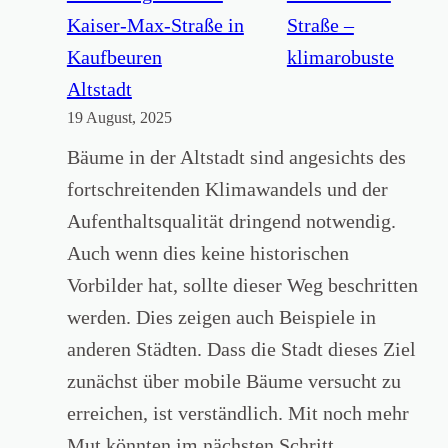
c
a
m
Straße –
k
l
a
klimarobuste
–
t
t
Altstadt
u
e
19 August, 2025
i
n
t
o
Bäume in der Altstadt sind angesichts des
d
.
n
fortschreitenden Klimawandels und der
a
V
z
Aufenthaltsqualität dringend notwendig.
u
e
u
Auch wenn dies keine historischen
f
r
m
Vorbilder hat, sollte dieser Weg beschritten
d
g
N
werden. Dies zeigen auch Beispiele in
i
a
a
anderen Städten. Dass die Stadt dieses Ziel
e
s
c
zunächst über mobile Bäume versucht zu
Z
t
h
erreichen, ist verständlich. Mit noch mehr
u
.
h
G
Mut könnten im nächsten Schritt…