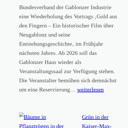
e
V
Bundesverband der Gablonzer Industrie
r
o
eine Wiederholung des Vortrags ‚Gold aus
e
r
den Fingern – Ein historischer Film über
i
t
Neugablonz und seine
n
r
Entstehungsgeschichte‚ im Frühjahr
s
a
nächsten Jahres. Ab 2026 soll das
j
g
Gablonzer Haus wieder als
a
s
Veranstaltungssaal zur Verfügung stehen.
h
:
Die Veranstalter bemühen sich demnächst
r
„
I
um eine Reservierung…
weiterlesen
z
V
n
u
e
f
r
r
o
Grün in der
ü
w
r
Kaiser-Max-