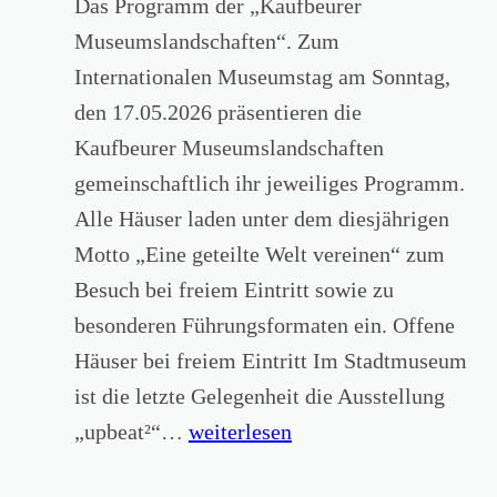
Das Programm der „Kaufbeurer
h
r
Museumslandschaften“. Zum
r
e
Internationalen Museumstag am Sonntag,
t
n
den 17.05.2026 präsentieren die
e
d
Kaufbeurer Museumslandschaften
z
e
gemeinschaftlich ihr jeweiliges Programm.
u
r
Alle Häuser laden unter dem diesjährigen
m
R
Motto „Eine geteilte Welt vereinen“ zum
e
ö
Besuch bei freiem Eintritt sowie zu
h
m
besonderen Führungsformaten ein. Offene
e
e
Häuser bei freiem Eintritt Im Stadtmuseum
m
r
ist die letzte Gelegenheit die Ausstellung
a
i
I
„upbeat²“…
weiterlesen
l
n
n
i
E