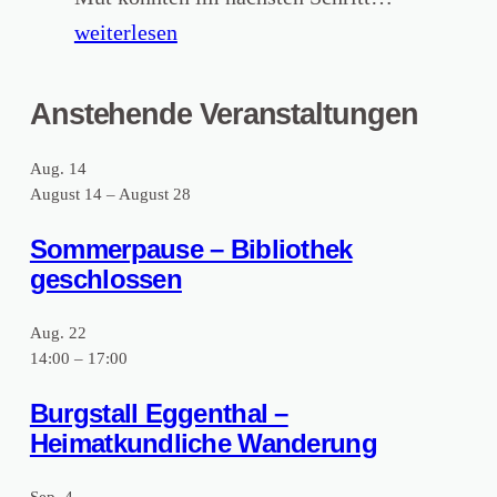
k
V
o
r
weiterlesen
u
e
l
ü
n
r
t
n
Anstehende Veranstaltungen
f
g
e
i
t
e
r
Aug.
14
n
d
August 14
–
August 28
s
m
d
e
s
i
e
Sommerpause – Bibliothek
r
e
n
geschlossen
r
H
n
:
K
e
Aug.
22
.
V
a
i
14:00
–
17:00
“
o
i
m
Burgstall Eggenthal –
r
s
a
Heimatkundliche Wanderung
t
e
t
r
r