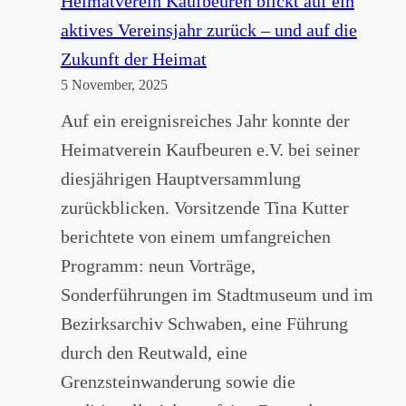
Heimatverein Kaufbeuren blickt auf ein
g
l
N
aktives Vereinsjahr zurück – und auf die
ä
u
r
Zukunft der Heimat
u
n
5 November, 2025
.
e
g
1
Auf ein ereignisreiches Jahr konnte der
r
„
2
Heimatverein Kaufbeuren e.V. bei seiner
G
U
–
diesjährigen Hauptversammlung
e
D
D
zurückblicken. Vorsitzende Tina Kutter
s
O
e
berichtete von einem umfangreichen
c
u
z
Programm: neun Vorträge,
h
n
e
Sonderführungen im Stadtmuseum und im
i
d
m
Bezirksarchiv Schwaben, eine Führung
c
d
b
durch den Reutwald, eine
h
i
e
Grenzsteinwanderung sowie die
t
e
r