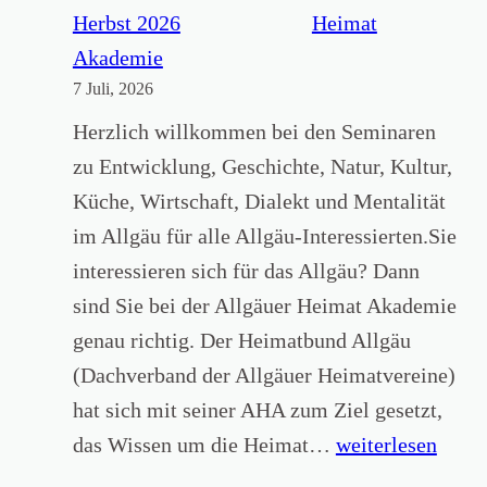
n
N
Heimat
e
r
Akademie
S
7 Juli, 2026
.
p
2
Herzlich willkommen bei den Seminaren
r
J
zu Entwicklung, Geschichte, Natur, Kultur,
a
u
Küche, Wirtschaft, Dialekt und Mentalität
c
n
im Allgäu für alle Allgäu-Interessierten.Sie
h
i
interessieren sich für das Allgäu? Dann
e
2
sind Sie bei der Allgäuer Heimat Akademie
“
0
genau richtig. Der Heimatbund Allgäu
2
(Dachverband der Allgäuer Heimatvereine)
6
hat sich mit seiner AHA zum Ziel gesetzt,
H
das Wissen um die Heimat…
weiterlesen
e