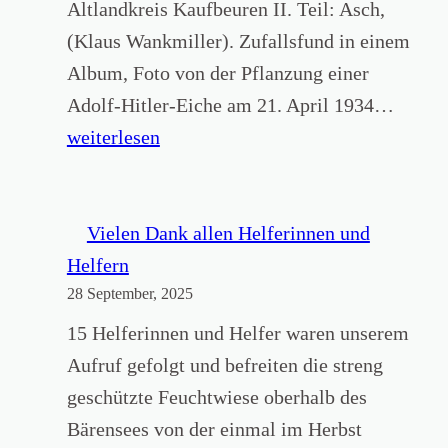
r
Altlandkreis Kaufbeuren II. Teil: Asch,
5
“
s
(Klaus Wankmiller). Zufallsfund in einem
/
a
Album, Foto von der Pflanzung einer
2
m
B
Adolf-Hitler-Eiche am 21. April 1934…
0
m
a
weiterlesen
2
l
n
5
u
d
)
n
2
Vielen Dank allen Helferinnen und
g
3
Helfern
2
28 September, 2025
–
0
N
15 Helferinnen und Helfer waren unserem
2
r
Aufruf gefolgt und befreiten die streng
5
.
geschützte Feuchtwiese oberhalb des
:
1
Bärensees von der einmal im Herbst