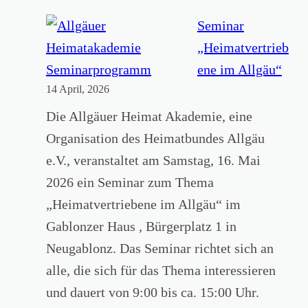
t
g
p
e
Seminar
e
f
r
„Heimatvertrieb
n
a
n
ene im Allgäu“
W
c
14 April, 2026
a
a
h
t
Die Allgäuer Heimat Akademie, eine
l
i
Organisation des Heimatbundes Allgäu
d
o
e.V., veranstaltet am Samstag, 16. Mai
h
n
2026 ein Seminar zum Thema
a
a
„Heimatvertriebene im Allgäu“ im
u
l
Gablonzer Haus , Bürgerplatz 1 in
s
e
Neugablonz. Das Seminar richtet sich an
i
r
alle, die sich für das Thema interessieren
m
M
und dauert von 9:00 bis ca. 15:00 Uhr.
S