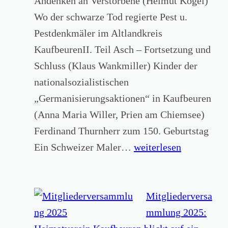
Andenken an Verstorbene (Helmut Kögel)
k
r
Wo der schwarze Tod regierte Pest u.
e
W
Pestdenkmäler im Altlandkreis
n
a
KaufbeurenII. Teil Asch – Fortsetzung und
k
n
Schluss (Klaus Wankmiller) Kinder der
r
d
nationalsozialistischen
e
e
„Germanisierungsaktionen“ in Kaufbeuren
u
r
(Anna Maria Willer, Prien am Chiemsee)
z
a
Ferdinand Thurnherr zum 150. Geburtstag
‘
u
B
Ein Schweizer Maler…
weiterlesen
i
s
a
m
s
n
A
t
d
Mitgliederversa
l
e
2
mmlung 2025:
l
l
3