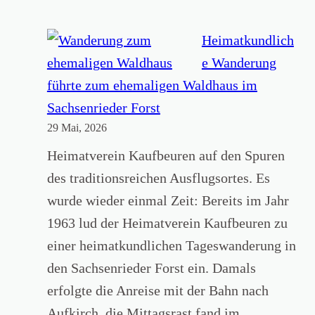
r
b
Heimatkundlich
s
e Wanderung
t
führte zum ehemaligen Waldhaus im
s
Sachsenrieder Forst
29 Mai, 2026
e
m
Heimatverein Kaufbeuren auf den Spuren
i
des traditionsreichen Ausflugsortes. Es
n
wurde wieder einmal Zeit: Bereits im Jahr
a
1963 lud der Heimatverein Kaufbeuren zu
r
einer heimatkundlichen Tageswanderung in
e
den Sachsenrieder Forst ein. Damals
d
erfolgte die Anreise mit der Bahn nach
e
Aufkirch, die Mittagsrast fand im