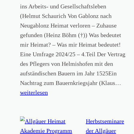
s
ins Arbeits- und Gesellschaftsleben
p
(Helmut Schaurich Von Gablonz nach
r
Neugablonz Heimat verloren – Zuhause
i
gefunden (Heinz Böhm (†)) Was bedeutet
c
mir Heimat? – Was mir Heimat bedeutet!
h
Eine Umfrage 2024/25 – 4.Teil Der Vertrag
t
des Pflegers von Helmishofen mit den
i
aufständischen Bauern im Jahr 1525Ein
m
B
Nachtrag zum Bauernkriegsjahr (Klaus…
m
a
weiterlesen
e
n
r
d
e
2
Herbstseminare
i
4
der Allgäuer