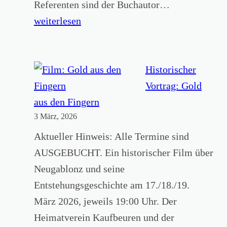
u
S
Referenten sind der Buchautor…
a
s
e
weiterlesen
c
e
m
h
u
i
s
m
n
Historischer
e
s
a
Vortrag: Gold
n
t
r
aus den Fingern
r
a
3 März, 2026
„
i
g
H
Aktueller Hinweis: Alle Termine sind
e
,
e
AUSGEBUCHT. Ein historischer Film über
d
S
i
Neugablonz und seine
e
o
m
Entstehungsgeschichte am 17./18./19.
r
n
a
März 2026, jeweils 19:00 Uhr. Der
F
n
t
Heimatverein Kaufbeuren und der
o