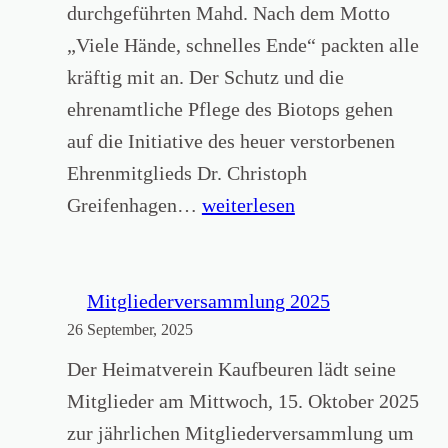
H
1
durchgeführten Mahd. Nach dem Motto
e
S
„Viele Hände, schnelles Ende“ packten alle
i
e
kräftig mit an. Der Schutz und die
m
p
ehrenamtliche Pflege des Biotops gehen
a
t
auf die Initiative des heuer verstorbenen
t
e
Ehrenmitglieds Dr. Christoph
v
m
V
Greifenhagen…
weiterlesen
e
b
i
r
e
e
e
r
l
Mitgliederversammlung 2025
i
2
26 September, 2025
e
n
0
n
Der Heimatverein Kaufbeuren lädt seine
K
2
D
Mitglieder am Mittwoch, 15. Oktober 2025
a
5
a
zur jährlichen Mitgliederversammlung um