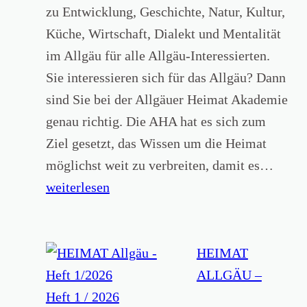
–
l
h
zu Entwicklung, Geschichte, Natur, Kultur,
Z
l
e
Küche, Wirtschaft, Dialekt und Mentalität
o
g
r
im Allgäu für alle Allgäu-Interessierten.
l
ä
V
Sie interessieren sich für das Allgäu? Dann
l
u
o
sind Sie bei der Allgäuer Heimat Akademie
h
“
r
genau richtig. Die AHA hat es sich zum
a
t
Ziel gesetzt, das Wissen um die Heimat
u
r
F
möglichst weit zu verbreiten, damit es…
s
a
r
weiterlesen
g
g
ü
e
:
h
ö
G
j
HEIMAT
f
o
a
ALLGÄU –
f
l
h
Heft 1 / 2026