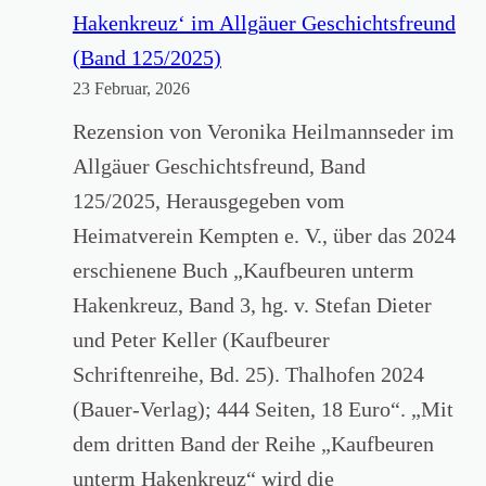
l
L
Hakenkreuz‘ im Allgäuer Geschichtsfreund
g
L
(Band 125/2025)
ä
23 Februar, 2026
G
u
Ä
Rezension von Veronika Heilmannseder im
e
U
Allgäuer Geschichtsfreund, Band
r
–
125/2025, Herausgegeben vom
H
H
Heimatverein Kempten e. V., über das 2024
e
e
erschienene Buch „Kaufbeuren unterm
i
f
Hakenkreuz, Band 3, hg. v. Stefan Dieter
m
t
und Peter Keller (Kaufbeurer
a
1
Schriftenreihe, Bd. 25). Thalhofen 2024
t
/
(Bauer-Verlag); 444 Seiten, 18 Euro“. „Mit
A
2
dem dritten Band der Reihe „Kaufbeuren
k
0
unterm Hakenkreuz“ wird die