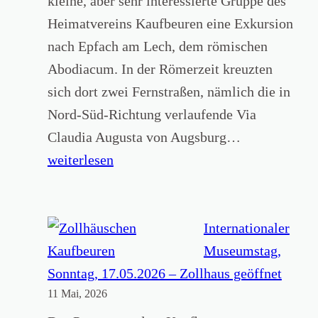
kleine, aber sehr interessierte Gruppe des
t
c
Heimatvereins Kaufbeuren eine Exkursion
A
h
nach Epfach am Lech, dem römischen
k
e
Abodiacum. In der Römerzeit kreuzten
a
W
sich dort zwei Fernstraßen, nämlich die in
d
a
Nord-Süd-Richtung verlaufende Via
e
n
A
Claudia Augusta von Augsburg…
m
d
u
weiterlesen
i
e
f
e
r
d
u
e
Internationaler
n
n
Museumstag,
g
S
Sonntag, 17.05.2026 – Zollhaus geöffnet
f
11 Mai, 2026
p
ü
u