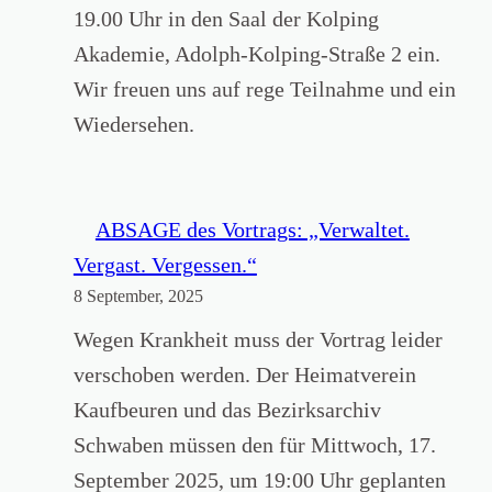
u
n
19.00 Uhr in den Saal der Kolping
f
k
Akademie, Adolph-Kolping-Straße 2 ein.
b
a
Wir freuen uns auf rege Teilnahme und ein
e
l
Wiedersehen.
u
l
r
e
e
n
ABSAGE des Vortrags: „Verwaltet.
n
H
Vergast. Vergessen.“
b
e
8 September, 2025
l
l
Wegen Krankheit muss der Vortrag leider
i
f
verschoben werden. Der Heimatverein
c
e
Kaufbeuren und das Bezirksarchiv
k
r
Schwaben müssen den für Mittwoch, 17.
t
i
September 2025, um 19:00 Uhr geplanten