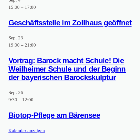
Sep.
4
a
15:00
–
17:00
-
g
M
Geschäftsstelle im Zollhaus geöffnet
‚
a
G
x
Sep.
23
19:00
–
21:00
o
-
l
S
Vortrag: Barock macht Schule! Die
d
Weilheimer Schule und der Beginn
t
der bayerischen Barockskulptur
a
r
u
a
Sep.
26
s
ß
9:30
–
12:00
d
e
Biotop-Pflege am Bärensee
e
–
n
k
Kalender anzeigen
F
l