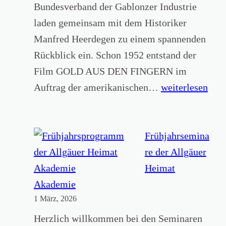
t
v
Bundesverband der Gablonzer Industrie
r
a
e
laden gemeinsam mit dem Historiker
s
g
r
Manfred Heerdegen zu einem spannenden
t
,
t
Rückblick ein. Schon 1952 entstand der
1
r
Film GOLD AUS DEN FINGERN im
7
i
H
Auftrag der amerikanischen…
weiterlesen
.
e
i
0
b
s
5
e
t
Frühjahrsemina
.
n
o
re der Allgäuer
2
e
r
Heimat
0
i
i
Akademie
2
m
1 März, 2026
s
6
A
c
Herzlich willkommen bei den Seminaren