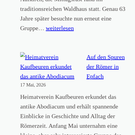
r
traditionsreichen Waldhaus statt. Genau 63
A
Jahre später besuchte nun erneut eine
l
H
Gruppe…
weiterlesen
l
e
g
i
ä
m
Auf den Spuren
u
a
der Römer in
e
t
Epfach
r
17 Mai, 2026
k
H
u
Heimatverein Kaufbeuren erkundet das
e
n
antike Abodiacum und erhält spannende
i
d
Einblicke in Geschichte und Alltag der
m
l
Römerzeit. Anfang Mai unternahm eine
a
i