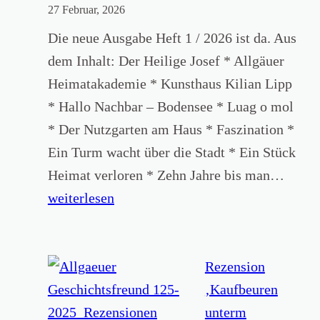
n
d
27 Februar, 2026
r
e
a
s
Die neue Ausgabe Heft 1 / 2026 ist da. Aus
t
u
e
dem Inhalt: Der Heilige Josef * Allgäuer
s
m
Heimatakademie * Kunsthaus Kilian Lipp
d
i
* Hallo Nachbar – Bodensee * Luag o mol
e
n
* Der Nutzgarten am Haus * Faszination *
n
a
Ein Turm wacht über die Stadt * Ein Stück
F
r
H
Heimat verloren * Zehn Jahre bis man…
i
e
E
weiterlesen
n
d
I
g
e
M
e
r
A
Rezension
r
A
T
‚Kaufbeuren
n
l
A
unterm