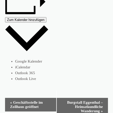
Zum Kalender hinzufügen
Google Kalender
iCalendar
Outlook 365
Outlook Live
Veranstaltung-
«
Geschäftsstelle im
Burgstall Eggenthal –
Navigation
Zollhaus geöffnet
Heimatkundliche
Wanderung
»