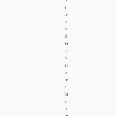
e
n-
u
n
d
Fr
ei
h
ei
ts
re
c
ht
e
n
in