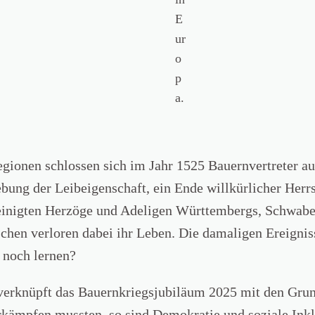
E
ur
o
p
a.
onen schlossen sich im Jahr 1525 Bauernvertreter auf 
ng der Leibeigenschaft, ein Ende willkürlicher Herr
inigten Herzöge und Adeligen Württembergs, Schwabens
en verloren dabei ihr Leben. Die damaligen Ereignisse
 noch lernen?
rknüpft das Bauernkriegsjubiläum 2025 mit den Grund
rkämpfen mussten, so sind Demokratie und soziale Inklu