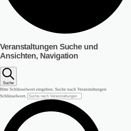
Veranstaltungen
Veranstaltungen Suche und
Ansichten, Navigation
für
Mai
17,
Suche
2026
Bitte Schlüsselwort eingeben. Suche nach Veranstaltungen
Schlüsselwort.