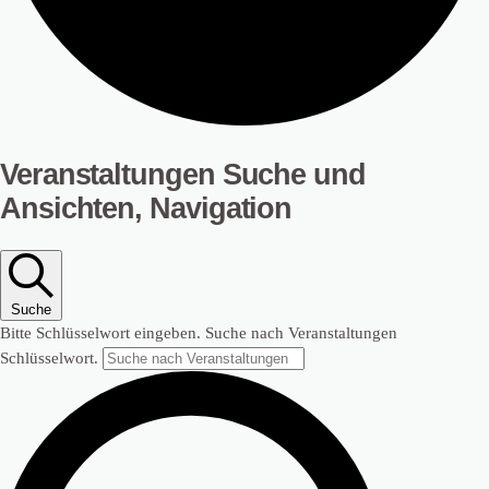
Veranstaltungen
Veranstaltungen Suche und
Ansichten, Navigation
für
Juli
10,
Suche
2026
Bitte Schlüsselwort eingeben. Suche nach Veranstaltungen
Schlüsselwort.